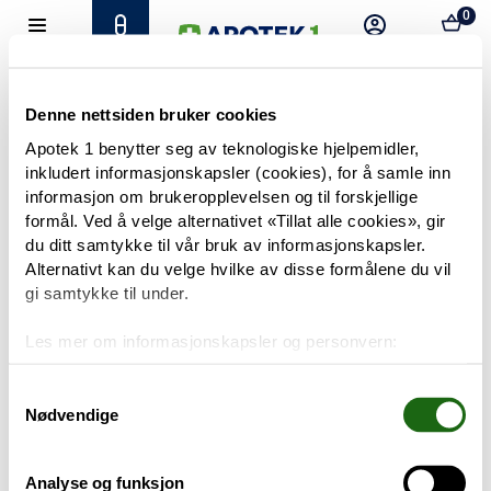
0
Hjem
Meny
Resept
Profil
Kurv
Tilbud
Denne nettsiden bruker cookies
Apotek 1 benytter seg av teknologiske hjelpemidler,
inkludert informasjonskapsler (cookies), for å samle inn
Varemerker
Trenger du hjelp?
informasjon om brukeropplevelsen og til forskjellige
Snakk med oss
formål. Ved å velge alternativet «Tillat alle cookies», gir
Mine resepter
du ditt samtykke til vår bruk av informasjonskapsler.
Alternativt kan du velge hvilke av disse formålene du vil
PRODUKTER
gi samtykke til under.
Hudpleie
Les mer om informasjonskapsler og personvern:
Om informasjonskapsler
Kosthold og livsstil
Googles retningslinjer for personvern
Samtykkevalg
Nødvendige
Baby og barn
Analyse og funksjon