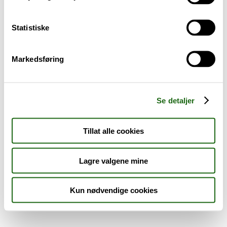
Sykdom og symptomer
Statistiske
Reise, sport og fritid
Markedsføring
Dyreapoteket
Nyheter
Se detaljer
Outlet - siste sjanse!
Tillat alle cookies
AKTUELT HOS APOTEK 1
Lagre valgene mine
Kun nødvendige cookies
Råd og tips
Finn apotek
Kundesenter
Tjenester
Aktuelle saker