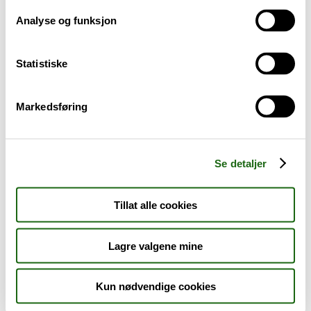
Analyse og funksjon
Baby og barn
Statistiske
Sykdom og symptomer
Reise, sport og fritid
Markedsføring
Dyreapoteket
Se detaljer
Nyheter
Tillat alle cookies
Outlet - siste sjanse!
Lagre valgene mine
AKTUELT HOS APOTEK 1
Kun nødvendige cookies