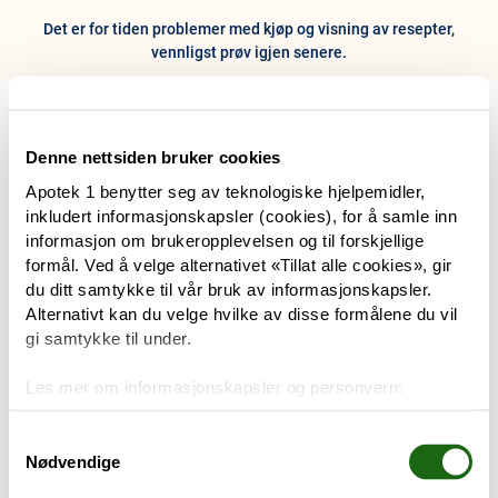
Det er for tiden problemer med kjøp og visning av resepter,
vennligst prøv igjen senere.
0
Hjem
Meny
Resept
Profil
Kurv
Denne nettsiden bruker cookies
Apotek 1 benytter seg av teknologiske hjelpemidler,
Tilbud
inkludert informasjonskapsler (cookies), for å samle inn
informasjon om brukeropplevelsen og til forskjellige
Varemerker
formål. Ved å velge alternativet «Tillat alle cookies», gir
Trenger du hjelp?
du ditt samtykke til vår bruk av informasjonskapsler.
Snakk med oss
Alternativt kan du velge hvilke av disse formålene du vil
Mine resepter
gi samtykke til under.
PRODUKTER
Les mer om informasjonskapsler og personvern:
Hudpleie
Om informasjonskapsler
Googles retningslinjer for personvern
Samtykkevalg
Nødvendige
Kosthold og livsstil