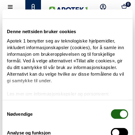
0
Hjem
Meny
Resept
Profil
Kurv
Tilbud
Denne nettsiden bruker cookies
Apotek 1 benytter seg av teknologiske hjelpemidler,
inkludert informasjonskapsler (cookies), for å samle inn
Varemerker
Trenger du hjelp?
informasjon om brukeropplevelsen og til forskjellige
Snakk med oss
formål. Ved å velge alternativet «Tillat alle cookies», gir
Mine resepter
du ditt samtykke til vår bruk av informasjonskapsler.
Alternativt kan du velge hvilke av disse formålene du vil
PRODUKTER
gi samtykke til under.
Hudpleie
Les mer om informasjonskapsler og personvern:
Om informasjonskapsler
Kosthold og livsstil
Googles retningslinjer for personvern
Samtykkevalg
Nødvendige
Baby og barn
Analyse og funksjon