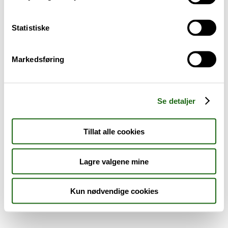
Sykdom og symptomer
Statistiske
Reise, sport og fritid
Markedsføring
Dyreapoteket
Nyheter
Se detaljer
Outlet - siste sjanse!
Tillat alle cookies
AKTUELT HOS APOTEK 1
Lagre valgene mine
Kun nødvendige cookies
Råd og tips
Finn apotek
Kundesenter
Tjenester
Aktuelle saker