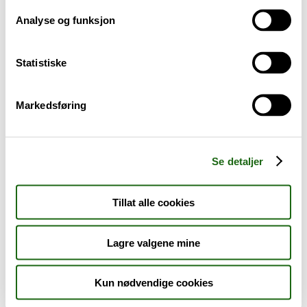
Analyse og funksjon
Baby og barn
Statistiske
Sykdom og symptomer
Reise, sport og fritid
Markedsføring
Dyreapoteket
Se detaljer
Nyheter
Tillat alle cookies
Outlet - siste sjanse!
Lagre valgene mine
AKTUELT HOS APOTEK 1
Kun nødvendige cookies