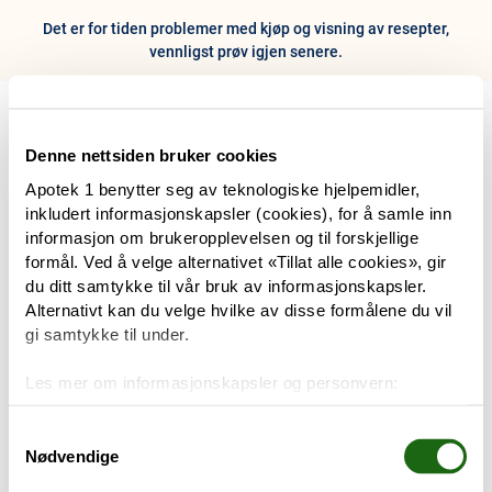
Det er for tiden problemer med kjøp og visning av resepter,
vennligst prøv igjen senere.
0
Hjem
Meny
Resept
Profil
Kurv
Denne nettsiden bruker cookies
Apotek 1 benytter seg av teknologiske hjelpemidler,
Tilbud
inkludert informasjonskapsler (cookies), for å samle inn
informasjon om brukeropplevelsen og til forskjellige
Varemerker
formål. Ved å velge alternativet «Tillat alle cookies», gir
Trenger du hjelp?
du ditt samtykke til vår bruk av informasjonskapsler.
Snakk med oss
Alternativt kan du velge hvilke av disse formålene du vil
Mine resepter
gi samtykke til under.
PRODUKTER
Les mer om informasjonskapsler og personvern:
Hudpleie
Om informasjonskapsler
Googles retningslinjer for personvern
Samtykkevalg
Nødvendige
Kosthold og livsstil