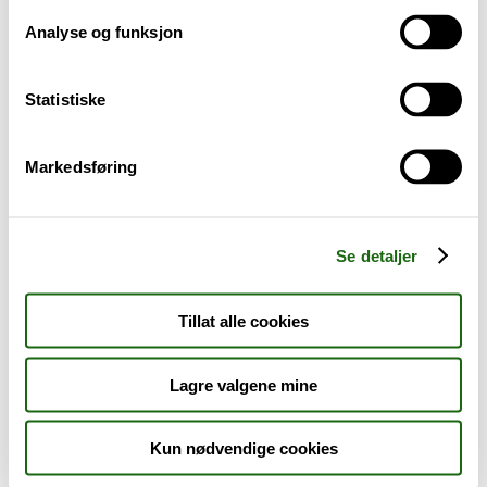
Analyse og funksjon
Baby og barn
Statistiske
Sykdom og symptomer
Reise, sport og fritid
Markedsføring
Dyreapoteket
Se detaljer
Nyheter
Tillat alle cookies
Outlet - siste sjanse!
Lagre valgene mine
AKTUELT HOS APOTEK 1
Kun nødvendige cookies