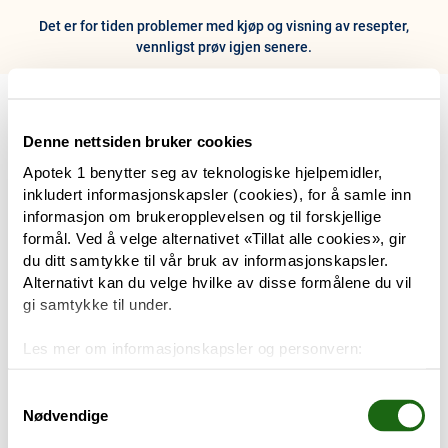
Det er for tiden problemer med kjøp og visning av resepter,
vennligst prøv igjen senere.
0
Hjem
Meny
Resept
Profil
Kurv
Denne nettsiden bruker cookies
Apotek 1 benytter seg av teknologiske hjelpemidler,
Tilbud
inkludert informasjonskapsler (cookies), for å samle inn
informasjon om brukeropplevelsen og til forskjellige
Varemerker
formål. Ved å velge alternativet «Tillat alle cookies», gir
Trenger du hjelp?
du ditt samtykke til vår bruk av informasjonskapsler.
Snakk med oss
Alternativt kan du velge hvilke av disse formålene du vil
Mine resepter
gi samtykke til under.
PRODUKTER
Les mer om informasjonskapsler og personvern:
Hudpleie
Om informasjonskapsler
Googles retningslinjer for personvern
Samtykkevalg
Nødvendige
Kosthold og livsstil