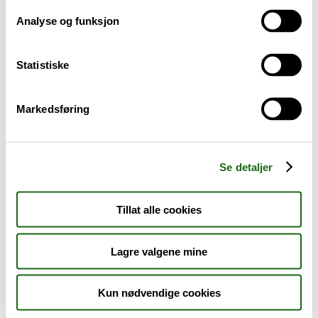
Analyse og funksjon
Baby og barn
Statistiske
Sykdom og symptomer
Reise, sport og fritid
Markedsføring
Dyreapoteket
Se detaljer
Nyheter
Tillat alle cookies
Outlet - siste sjanse!
Lagre valgene mine
AKTUELT HOS APOTEK 1
Kun nødvendige cookies