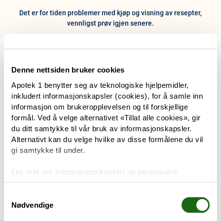
Det er for tiden problemer med kjøp og visning av resepter,
vennligst prøv igjen senere.
0
Hjem
Meny
Resept
Profil
Kurv
Denne nettsiden bruker cookies
Apotek 1 benytter seg av teknologiske hjelpemidler,
Tilbud
inkludert informasjonskapsler (cookies), for å samle inn
informasjon om brukeropplevelsen og til forskjellige
Varemerker
formål. Ved å velge alternativet «Tillat alle cookies», gir
Trenger du hjelp?
du ditt samtykke til vår bruk av informasjonskapsler.
Snakk med oss
Alternativt kan du velge hvilke av disse formålene du vil
Mine resepter
gi samtykke til under.
PRODUKTER
Les mer om informasjonskapsler og personvern:
Hudpleie
Om informasjonskapsler
Googles retningslinjer for personvern
Samtykkevalg
Nødvendige
Kosthold og livsstil