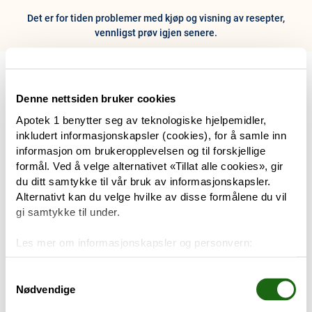
Det er for tiden problemer med kjøp og visning av resepter,
vennligst prøv igjen senere.
0
Hjem
Meny
Resept
Profil
Kurv
Denne nettsiden bruker cookies
Apotek 1 benytter seg av teknologiske hjelpemidler,
Tilbud
inkludert informasjonskapsler (cookies), for å samle inn
informasjon om brukeropplevelsen og til forskjellige
Varemerker
formål. Ved å velge alternativet «Tillat alle cookies», gir
Trenger du hjelp?
du ditt samtykke til vår bruk av informasjonskapsler.
Snakk med oss
Alternativt kan du velge hvilke av disse formålene du vil
Mine resepter
gi samtykke til under.
PRODUKTER
Les mer om informasjonskapsler og personvern:
Hudpleie
Om informasjonskapsler
Googles retningslinjer for personvern
Samtykkevalg
Nødvendige
Kosthold og livsstil