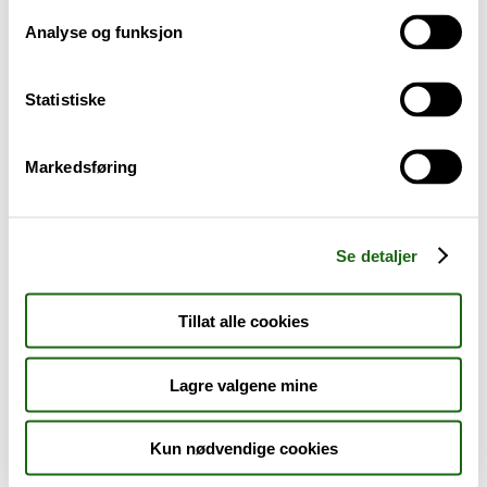
Analyse og funksjon
Baby og barn
Statistiske
Sykdom og symptomer
Reise, sport og fritid
Markedsføring
Dyreapoteket
Se detaljer
Nyheter
Tillat alle cookies
Outlet - siste sjanse!
Lagre valgene mine
AKTUELT HOS APOTEK 1
Kun nødvendige cookies