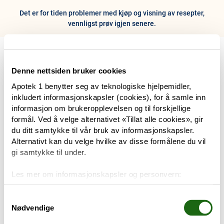
Det er for tiden problemer med kjøp og visning av resepter,
vennligst prøv igjen senere.
0
Hjem
Meny
Resept
Profil
Kurv
Denne nettsiden bruker cookies
Apotek 1 benytter seg av teknologiske hjelpemidler,
Tilbud
inkludert informasjonskapsler (cookies), for å samle inn
informasjon om brukeropplevelsen og til forskjellige
Varemerker
formål. Ved å velge alternativet «Tillat alle cookies», gir
Trenger du hjelp?
du ditt samtykke til vår bruk av informasjonskapsler.
Snakk med oss
Alternativt kan du velge hvilke av disse formålene du vil
Mine resepter
gi samtykke til under.
PRODUKTER
Les mer om informasjonskapsler og personvern:
Hudpleie
Om informasjonskapsler
Googles retningslinjer for personvern
Samtykkevalg
Nødvendige
Kosthold og livsstil