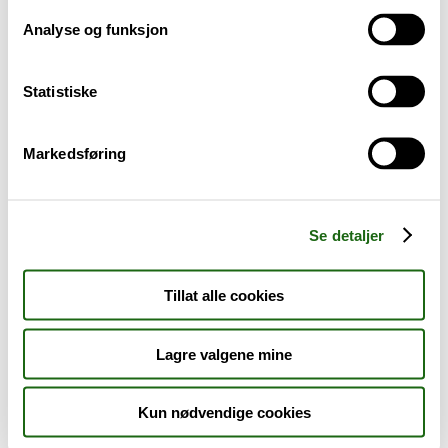
Analyse og funksjon
Baby og barn
Statistiske
Sykdom og symptomer
Reise, sport og fritid
Markedsføring
Dyreapoteket
Se detaljer
Nyheter
Tillat alle cookies
Outlet - siste sjanse!
Lagre valgene mine
AKTUELT HOS APOTEK 1
Kun nødvendige cookies