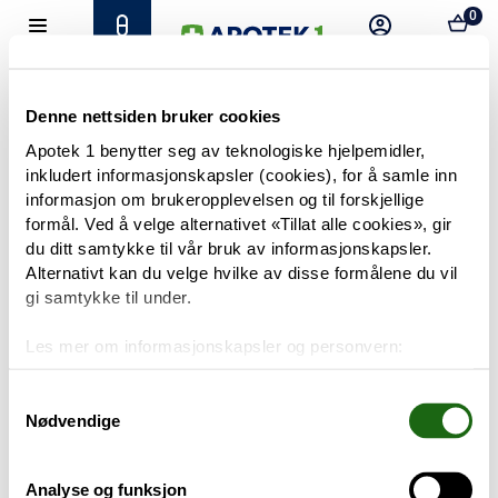
0
Hjem
Meny
Resept
Profil
Kurv
Tilbud
Denne nettsiden bruker cookies
Apotek 1 benytter seg av teknologiske hjelpemidler,
inkludert informasjonskapsler (cookies), for å samle inn
Varemerker
Trenger du hjelp?
informasjon om brukeropplevelsen og til forskjellige
Snakk med oss
formål. Ved å velge alternativet «Tillat alle cookies», gir
Mine resepter
du ditt samtykke til vår bruk av informasjonskapsler.
Alternativt kan du velge hvilke av disse formålene du vil
PRODUKTER
gi samtykke til under.
Hudpleie
Les mer om informasjonskapsler og personvern:
Om informasjonskapsler
Kosthold og livsstil
Googles retningslinjer for personvern
Samtykkevalg
Nødvendige
Baby og barn
Analyse og funksjon