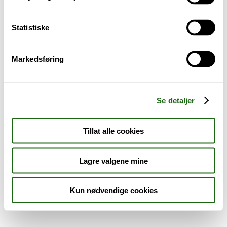
Sykdom og symptomer
Statistiske
Reise, sport og fritid
Markedsføring
Dyreapoteket
Nyheter
Se detaljer
Outlet - siste sjanse!
Tillat alle cookies
AKTUELT HOS APOTEK 1
Lagre valgene mine
Kun nødvendige cookies
Råd og tips
Finn apotek
Kundesenter
Tjenester
Aktuelle saker