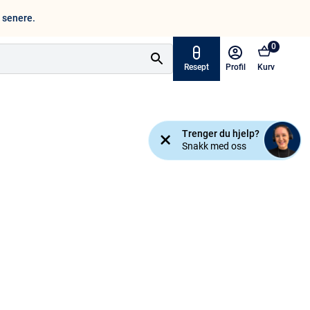
n senere.
0
Resept
Profil
Kurv
Tilbud
Trenger du hjelp?
ymptomer
Snakk med oss
Varemerker
sjanse!
Mine resepter
AKTUELT HOS APOTEK 1
Råd og tips
Finn apotek
Kundesenter