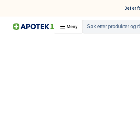
Det er f
Meny
Hjem
PRODUKTER
Hudpleie
Kosthold og livssti
Reise, sport og fritid
Dyreapoteket