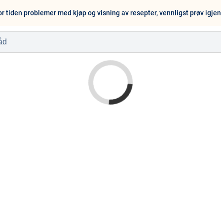
or tiden problemer med kjøp og visning av resepter, vennligst prøv igje
l
Baby og barn
Sykdom og s
Nyheter
Outlet - siste 