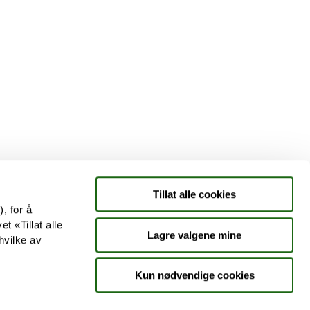
Tjenester
Aktuelle saker
Kundeklubb
Jobb hos oss
Tillat alle cookies
, for å
t «Tillat alle
Lagre valgene mine
hvilke av
Kun nødvendige cookies