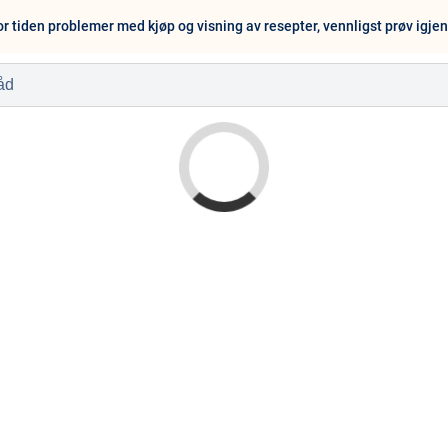
or tiden problemer med kjøp og visning av resepter, vennligst prøv igje
l
Baby og barn
Sykdom og s
Nyheter
Outlet - siste 