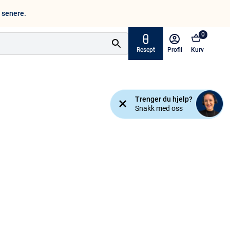
n senere.
0
Resept
Profil
Kurv
Tilbud
Trenger du hjelp?
ymptomer
Snakk med oss
Varemerker
sjanse!
Mine resepter
AKTUELT HOS APOTEK 1
Råd og tips
Finn apotek
Kundesenter