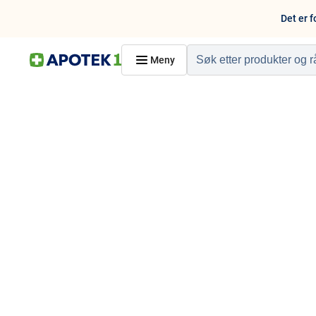
Det er f
Meny
Hjem
PRODUKTER
Hudpleie
Kosthold og livssti
Reise, sport og fritid
Dyreapoteket