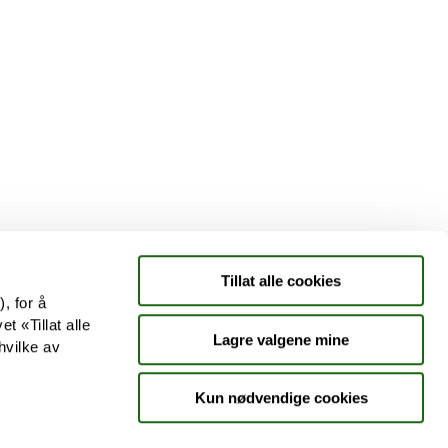
Tjenester
Aktuelle saker
Kundeklubb
Jobb hos oss
Tillat alle cookies
, for å
t «Tillat alle
Lagre valgene mine
hvilke av
Kun nødvendige cookies