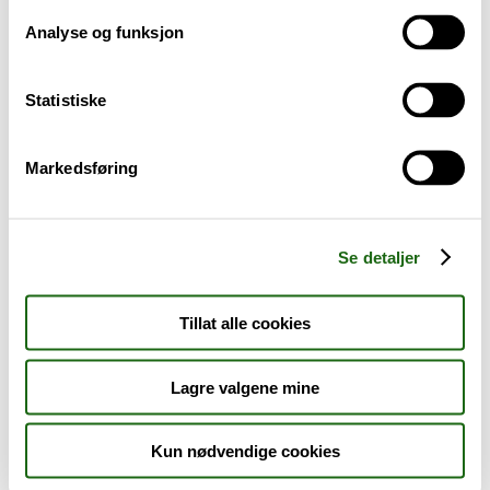
Analyse og funksjon
Baby og barn
Statistiske
Sykdom og symptomer
Reise, sport og fritid
Markedsføring
Dyreapoteket
Se detaljer
Nyheter
Tillat alle cookies
Outlet - siste sjanse!
Lagre valgene mine
AKTUELT HOS APOTEK 1
Kun nødvendige cookies