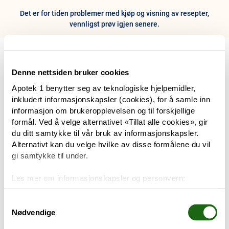
Det er for tiden problemer med kjøp og visning av resepter,
vennligst prøv igjen senere.
0
Hjem
Meny
Resept
Profil
Kurv
Denne nettsiden bruker cookies
Apotek 1 benytter seg av teknologiske hjelpemidler,
Tilbud
inkludert informasjonskapsler (cookies), for å samle inn
informasjon om brukeropplevelsen og til forskjellige
Varemerker
formål. Ved å velge alternativet «Tillat alle cookies», gir
Trenger du hjelp?
du ditt samtykke til vår bruk av informasjonskapsler.
Snakk med oss
Alternativt kan du velge hvilke av disse formålene du vil
Mine resepter
gi samtykke til under.
PRODUKTER
Les mer om informasjonskapsler og personvern:
Hudpleie
Om informasjonskapsler
Googles retningslinjer for personvern
Samtykkevalg
Nødvendige
Kosthold og livsstil