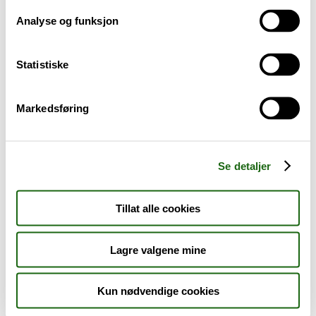
Analyse og funksjon
Baby og barn
Statistiske
Sykdom og symptomer
Reise, sport og fritid
Markedsføring
Dyreapoteket
Se detaljer
Nyheter
Tillat alle cookies
Outlet - siste sjanse!
Lagre valgene mine
AKTUELT HOS APOTEK 1
Kun nødvendige cookies