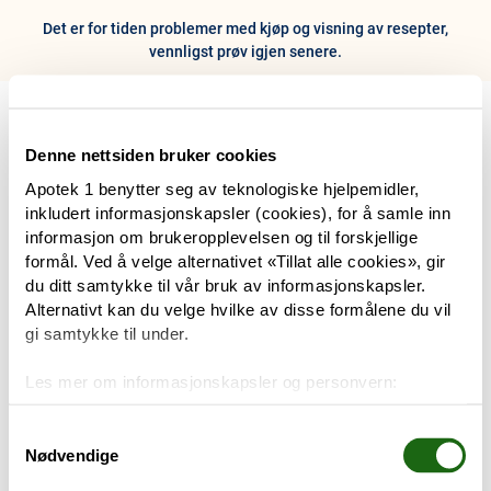
Det er for tiden problemer med kjøp og visning av resepter,
vennligst prøv igjen senere.
0
Hjem
Meny
Resept
Profil
Kurv
Denne nettsiden bruker cookies
Apotek 1 benytter seg av teknologiske hjelpemidler,
Tilbud
inkludert informasjonskapsler (cookies), for å samle inn
informasjon om brukeropplevelsen og til forskjellige
Varemerker
formål. Ved å velge alternativet «Tillat alle cookies», gir
Trenger du hjelp?
du ditt samtykke til vår bruk av informasjonskapsler.
Snakk med oss
Alternativt kan du velge hvilke av disse formålene du vil
Mine resepter
gi samtykke til under.
PRODUKTER
Les mer om informasjonskapsler og personvern:
Hudpleie
Om informasjonskapsler
Googles retningslinjer for personvern
Samtykkevalg
Nødvendige
Kosthold og livsstil