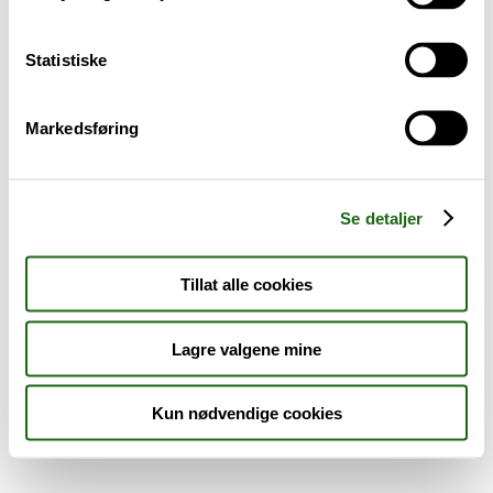
Sykdom og symptomer
Statistiske
Reise, sport og fritid
Markedsføring
Dyreapoteket
Nyheter
Se detaljer
Outlet - siste sjanse!
Tillat alle cookies
AKTUELT HOS APOTEK 1
Lagre valgene mine
Kun nødvendige cookies
Råd og tips
Finn apotek
Kundesenter
Tjenester
Aktuelle saker