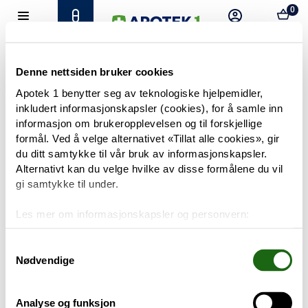
0
Hjem
Meny
Resept
Profil
Kurv
Tilbud
Denne nettsiden bruker cookies
Apotek 1 benytter seg av teknologiske hjelpemidler,
inkludert informasjonskapsler (cookies), for å samle inn
Varemerker
Trenger du hjelp?
informasjon om brukeropplevelsen og til forskjellige
Snakk med oss
formål. Ved å velge alternativet «Tillat alle cookies», gir
Mine resepter
du ditt samtykke til vår bruk av informasjonskapsler.
Alternativt kan du velge hvilke av disse formålene du vil
PRODUKTER
gi samtykke til under.
Hudpleie
Les mer om informasjonskapsler og personvern:
Om informasjonskapsler
Kosthold og livsstil
Googles retningslinjer for personvern
Samtykkevalg
Nødvendige
Baby og barn
Analyse og funksjon