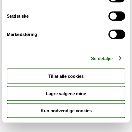
Sykdom og symptomer
Statistiske
Reise, sport og fritid
Markedsføring
Dyreapoteket
Nyheter
Se detaljer
Outlet - siste sjanse!
Tillat alle cookies
AKTUELT HOS APOTEK 1
Lagre valgene mine
Kun nødvendige cookies
Råd og tips
Finn apotek
Kundesenter
Tjenester
Aktuelle saker