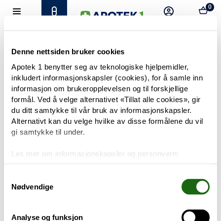
0
Hjem
Meny
Resept
Profil
Kurv
Tilbud
Denne nettsiden bruker cookies
Apotek 1 benytter seg av teknologiske hjelpemidler,
inkludert informasjonskapsler (cookies), for å samle inn
Varemerker
Trenger du hjelp?
informasjon om brukeropplevelsen og til forskjellige
Snakk med oss
formål. Ved å velge alternativet «Tillat alle cookies», gir
Mine resepter
du ditt samtykke til vår bruk av informasjonskapsler.
Alternativt kan du velge hvilke av disse formålene du vil
PRODUKTER
gi samtykke til under.
Hudpleie
Les mer om informasjonskapsler og personvern:
Om informasjonskapsler
Kosthold og livsstil
Googles retningslinjer for personvern
Samtykkevalg
Nødvendige
Baby og barn
Analyse og funksjon