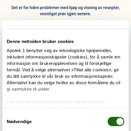
Det er for tiden problemer med kjøp og visning av resepter,
vennligst prøv igjen senere.
0
Hjem
Meny
Resept
Profil
Kurv
Denne nettsiden bruker cookies
Apotek 1 benytter seg av teknologiske hjelpemidler,
Tilbud
inkludert informasjonskapsler (cookies), for å samle inn
informasjon om brukeropplevelsen og til forskjellige
Varemerker
formål. Ved å velge alternativet «Tillat alle cookies», gir
Trenger du hjelp?
du ditt samtykke til vår bruk av informasjonskapsler.
Snakk med oss
Alternativt kan du velge hvilke av disse formålene du vil
Mine resepter
gi samtykke til under.
PRODUKTER
Les mer om informasjonskapsler og personvern:
Hudpleie
Om informasjonskapsler
Googles retningslinjer for personvern
Samtykkevalg
Nødvendige
Kosthold og livsstil