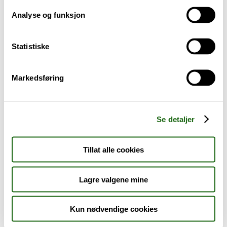
Analyse og funksjon
Baby og barn
Statistiske
Sykdom og symptomer
Reise, sport og fritid
Markedsføring
Dyreapoteket
Se detaljer
Nyheter
Tillat alle cookies
Outlet - siste sjanse!
Lagre valgene mine
AKTUELT HOS APOTEK 1
Kun nødvendige cookies