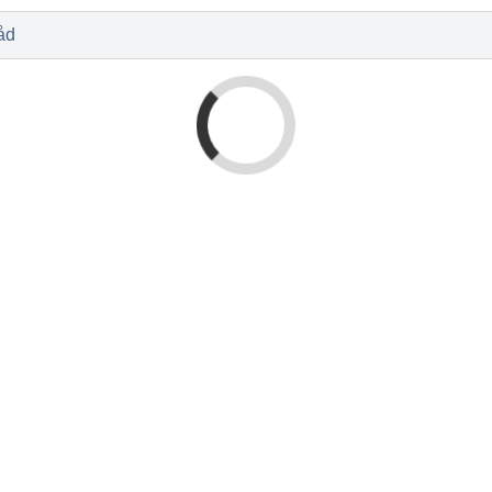
l
Baby og barn
Sykdom og s
Nyheter
Outlet - siste 