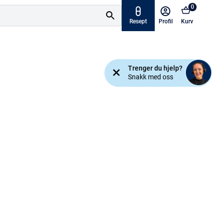
0
Resept
Profil
Kurv
Tilbud
Trenger du hjelp?
ymptomer
Snakk med oss
Varemerker
sjanse!
Mine resepter
AKTUELT HOS APOTEK 1
Råd og tips
Finn apotek
Kundesenter