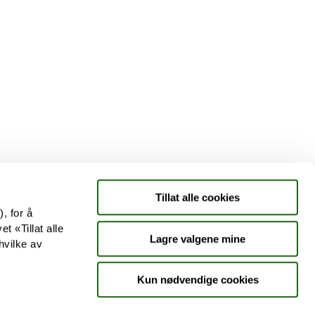
Tjenester
Aktuelle saker
Kundeklubb
Jobb hos oss
Tillat alle cookies
, for å
t «Tillat alle
Lagre valgene mine
hvilke av
Kun nødvendige cookies