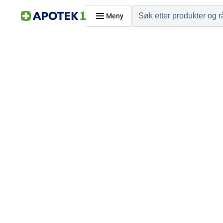
Meny
Hjem
PRODUKTER
Hudpleie
Kosthold og livssti
Reise, sport og fritid
Dyreapoteket