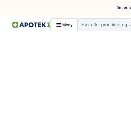
Det er f
Meny
Hjem
PRODUKTER
Hudpleie
Kosthold og livssti
Reise, sport og fritid
Dyreapoteket