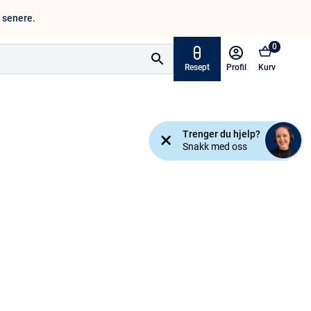
n senere.
0
Resept
Profil
Kurv
Tilbud
Trenger du hjelp?
ymptomer
Snakk med oss
Varemerker
sjanse!
Mine resepter
AKTUELT HOS APOTEK 1
Råd og tips
Finn apotek
Kundesenter