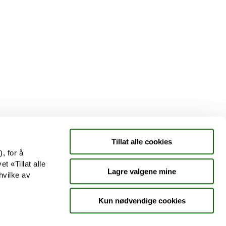
Tjenester
Aktuelle saker
Kundeklubb
Jobb hos oss
Tillat alle cookies
, for å
t «Tillat alle
Lagre valgene mine
hvilke av
Kun nødvendige cookies