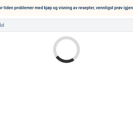
or tiden problemer med kjøp og visning av resepter, vennligst prøv igje
l
Baby og barn
Sykdom og s
Nyheter
Outlet - siste 