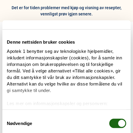
Det er for tiden problemer med kjøp og visning av resepter,
vennligst prøv igjen senere.
0
Hjem
Meny
Resept
Profil
Kurv
Denne nettsiden bruker cookies
Apotek 1 benytter seg av teknologiske hjelpemidler,
Tilbud
inkludert informasjonskapsler (cookies), for å samle inn
informasjon om brukeropplevelsen og til forskjellige
Varemerker
formål. Ved å velge alternativet «Tillat alle cookies», gir
Trenger du hjelp?
du ditt samtykke til vår bruk av informasjonskapsler.
Snakk med oss
Alternativt kan du velge hvilke av disse formålene du vil
Mine resepter
gi samtykke til under.
PRODUKTER
Les mer om informasjonskapsler og personvern:
Hudpleie
Om informasjonskapsler
Googles retningslinjer for personvern
Samtykkevalg
Nødvendige
Kosthold og livsstil