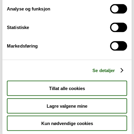
Analyse og funksjon
Baby og barn
Statistiske
Sykdom og symptomer
Reise, sport og fritid
Markedsføring
Dyreapoteket
Se detaljer
Nyheter
Tillat alle cookies
Outlet - siste sjanse!
Lagre valgene mine
AKTUELT HOS APOTEK 1
Kun nødvendige cookies