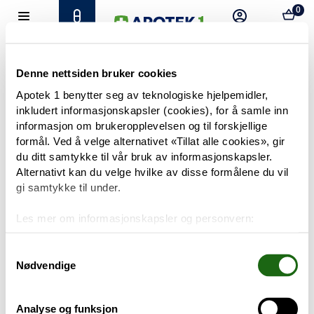
0
Hjem
Meny
Resept
Profil
Kurv
Tilbud
Denne nettsiden bruker cookies
Apotek 1 benytter seg av teknologiske hjelpemidler,
inkludert informasjonskapsler (cookies), for å samle inn
Varemerker
Trenger du hjelp?
informasjon om brukeropplevelsen og til forskjellige
Snakk med oss
formål. Ved å velge alternativet «Tillat alle cookies», gir
Mine resepter
du ditt samtykke til vår bruk av informasjonskapsler.
Alternativt kan du velge hvilke av disse formålene du vil
PRODUKTER
gi samtykke til under.
Hudpleie
Les mer om informasjonskapsler og personvern:
Om informasjonskapsler
Kosthold og livsstil
Googles retningslinjer for personvern
Samtykkevalg
Nødvendige
Baby og barn
Analyse og funksjon