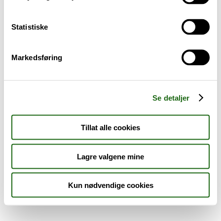
Sykdom og symptomer
Statistiske
Reise, sport og fritid
Markedsføring
Dyreapoteket
Nyheter
Se detaljer
Outlet - siste sjanse!
Tillat alle cookies
AKTUELT HOS APOTEK 1
Lagre valgene mine
Kun nødvendige cookies
Råd og tips
Finn apotek
Kundesenter
Tjenester
Aktuelle saker