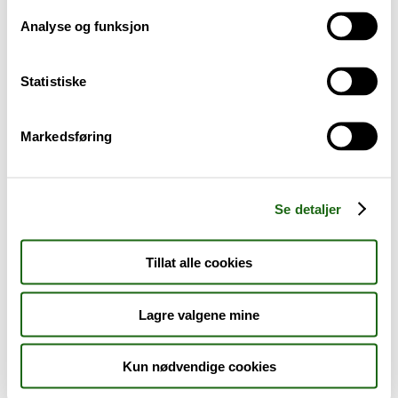
Analyse og funksjon
Baby og barn
Statistiske
Sykdom og symptomer
Reise, sport og fritid
Markedsføring
Dyreapoteket
Se detaljer
Nyheter
Tillat alle cookies
Outlet - siste sjanse!
Lagre valgene mine
AKTUELT HOS APOTEK 1
Kun nødvendige cookies