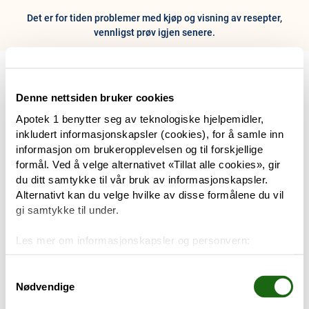
Det er for tiden problemer med kjøp og visning av resepter,
vennligst prøv igjen senere.
0
Hjem
Meny
Resept
Profil
Kurv
Denne nettsiden bruker cookies
Apotek 1 benytter seg av teknologiske hjelpemidler,
Tilbud
inkludert informasjonskapsler (cookies), for å samle inn
informasjon om brukeropplevelsen og til forskjellige
Varemerker
formål. Ved å velge alternativet «Tillat alle cookies», gir
Trenger du hjelp?
du ditt samtykke til vår bruk av informasjonskapsler.
Snakk med oss
Alternativt kan du velge hvilke av disse formålene du vil
Mine resepter
gi samtykke til under.
PRODUKTER
Les mer om informasjonskapsler og personvern:
Hudpleie
Om informasjonskapsler
Googles retningslinjer for personvern
Samtykkevalg
Nødvendige
Kosthold og livsstil