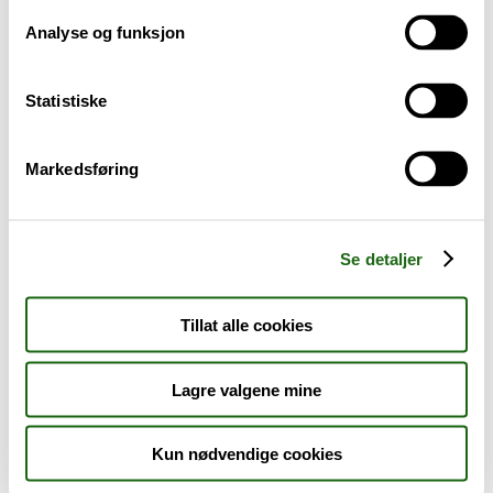
Analyse og funksjon
Baby og barn
Statistiske
Sykdom og symptomer
Reise, sport og fritid
Markedsføring
Dyreapoteket
Se detaljer
Nyheter
Tillat alle cookies
Outlet - siste sjanse!
Lagre valgene mine
AKTUELT HOS APOTEK 1
Kun nødvendige cookies