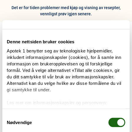
Det er for tiden problemer med kjøp og visning av resepter,
vennligst prøv igjen senere.
0
Hjem
Meny
Resept
Profil
Kurv
Denne nettsiden bruker cookies
Apotek 1 benytter seg av teknologiske hjelpemidler,
Tilbud
inkludert informasjonskapsler (cookies), for å samle inn
informasjon om brukeropplevelsen og til forskjellige
Varemerker
formål. Ved å velge alternativet «Tillat alle cookies», gir
Trenger du hjelp?
du ditt samtykke til vår bruk av informasjonskapsler.
Snakk med oss
Alternativt kan du velge hvilke av disse formålene du vil
Mine resepter
gi samtykke til under.
PRODUKTER
Les mer om informasjonskapsler og personvern:
Hudpleie
Om informasjonskapsler
Googles retningslinjer for personvern
Samtykkevalg
Nødvendige
Kosthold og livsstil