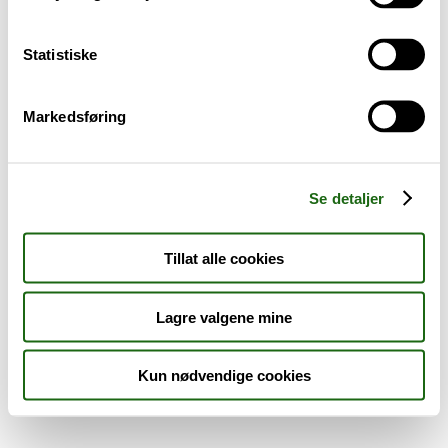
Sykdom og symptomer
Statistiske
Reise, sport og fritid
Markedsføring
Dyreapoteket
Nyheter
Se detaljer
Outlet - siste sjanse!
Tillat alle cookies
AKTUELT HOS APOTEK 1
Lagre valgene mine
Kun nødvendige cookies
Råd og tips
Finn apotek
Kundesenter
Tjenester
Aktuelle saker