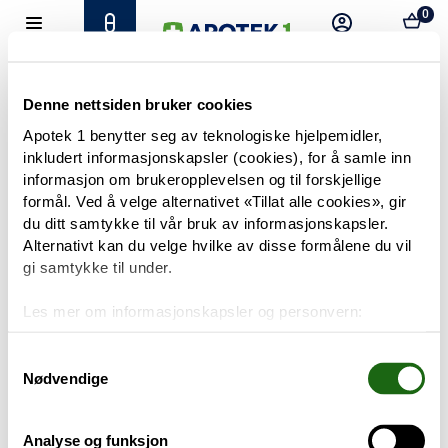
0
Hjem
Meny
Resept
Profil
Kurv
Tilbud
Denne nettsiden bruker cookies
Apotek 1 benytter seg av teknologiske hjelpemidler,
inkludert informasjonskapsler (cookies), for å samle inn
Varemerker
Trenger du hjelp?
informasjon om brukeropplevelsen og til forskjellige
Snakk med oss
formål. Ved å velge alternativet «Tillat alle cookies», gir
Mine resepter
du ditt samtykke til vår bruk av informasjonskapsler.
Alternativt kan du velge hvilke av disse formålene du vil
PRODUKTER
gi samtykke til under.
Hudpleie
Les mer om informasjonskapsler og personvern:
Om informasjonskapsler
Kosthold og livsstil
Googles retningslinjer for personvern
Samtykkevalg
Nødvendige
Baby og barn
Analyse og funksjon