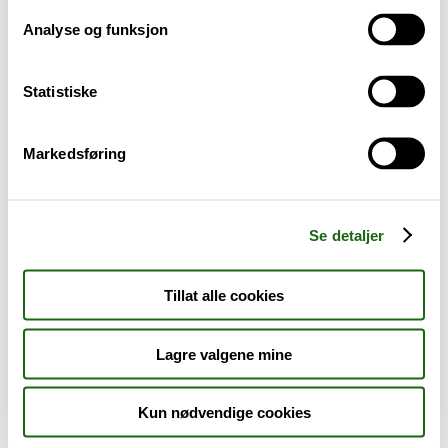
Analyse og funksjon
Baby og barn
Statistiske
Sykdom og symptomer
Reise, sport og fritid
Markedsføring
Dyreapoteket
Se detaljer
Nyheter
Tillat alle cookies
Outlet - siste sjanse!
Lagre valgene mine
AKTUELT HOS APOTEK 1
Kun nødvendige cookies