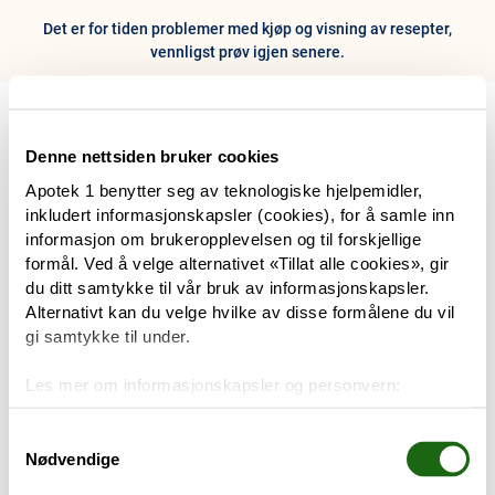
Det er for tiden problemer med kjøp og visning av resepter,
vennligst prøv igjen senere.
0
Hjem
Meny
Resept
Profil
Kurv
Denne nettsiden bruker cookies
Apotek 1 benytter seg av teknologiske hjelpemidler,
Tilbud
inkludert informasjonskapsler (cookies), for å samle inn
informasjon om brukeropplevelsen og til forskjellige
Varemerker
formål. Ved å velge alternativet «Tillat alle cookies», gir
Trenger du hjelp?
du ditt samtykke til vår bruk av informasjonskapsler.
Snakk med oss
Alternativt kan du velge hvilke av disse formålene du vil
Mine resepter
gi samtykke til under.
PRODUKTER
Les mer om informasjonskapsler og personvern:
Hudpleie
Om informasjonskapsler
Googles retningslinjer for personvern
Samtykkevalg
Nødvendige
Kosthold og livsstil