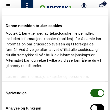
0
Hjem
Meny
Resept
Profil
Kurv
Tilbud
Denne nettsiden bruker cookies
Apotek 1 benytter seg av teknologiske hjelpemidler,
inkludert informasjonskapsler (cookies), for å samle inn
Varemerker
Trenger du hjelp?
informasjon om brukeropplevelsen og til forskjellige
Snakk med oss
formål. Ved å velge alternativet «Tillat alle cookies», gir
Mine resepter
du ditt samtykke til vår bruk av informasjonskapsler.
Alternativt kan du velge hvilke av disse formålene du vil
PRODUKTER
gi samtykke til under.
Hudpleie
Les mer om informasjonskapsler og personvern:
Om informasjonskapsler
Kosthold og livsstil
Googles retningslinjer for personvern
Samtykkevalg
Nødvendige
Baby og barn
Analyse og funksjon