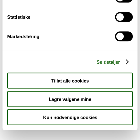
Sykdom og symptomer
Statistiske
Reise, sport og fritid
Markedsføring
Dyreapoteket
Nyheter
Se detaljer
Outlet - siste sjanse!
Tillat alle cookies
AKTUELT HOS APOTEK 1
Lagre valgene mine
Kun nødvendige cookies
Råd og tips
Finn apotek
Kundesenter
Tjenester
Aktuelle saker