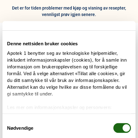
Det er for tiden problemer med kjøp og visning av resepter,
vennligst prøv igjen senere.
0
Hjem
Meny
Resept
Profil
Kurv
Denne nettsiden bruker cookies
Apotek 1 benytter seg av teknologiske hjelpemidler,
Tilbud
inkludert informasjonskapsler (cookies), for å samle inn
informasjon om brukeropplevelsen og til forskjellige
Varemerker
formål. Ved å velge alternativet «Tillat alle cookies», gir
Trenger du hjelp?
du ditt samtykke til vår bruk av informasjonskapsler.
Snakk med oss
Alternativt kan du velge hvilke av disse formålene du vil
Mine resepter
gi samtykke til under.
PRODUKTER
Les mer om informasjonskapsler og personvern:
Hudpleie
Om informasjonskapsler
Googles retningslinjer for personvern
Samtykkevalg
Nødvendige
Kosthold og livsstil