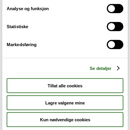
Analyse og funksjon
Baby og barn
Statistiske
Sykdom og symptomer
Reise, sport og fritid
Markedsføring
Dyreapoteket
Se detaljer
Nyheter
Tillat alle cookies
Outlet - siste sjanse!
Lagre valgene mine
AKTUELT HOS APOTEK 1
Kun nødvendige cookies