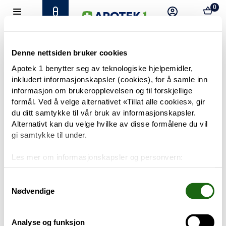
0
Hjem
Meny
Resept
Profil
Kurv
Tilbud
Denne nettsiden bruker cookies
Apotek 1 benytter seg av teknologiske hjelpemidler,
inkludert informasjonskapsler (cookies), for å samle inn
Varemerker
Trenger du hjelp?
informasjon om brukeropplevelsen og til forskjellige
Snakk med oss
formål. Ved å velge alternativet «Tillat alle cookies», gir
Mine resepter
du ditt samtykke til vår bruk av informasjonskapsler.
Alternativt kan du velge hvilke av disse formålene du vil
PRODUKTER
gi samtykke til under.
Hudpleie
Les mer om informasjonskapsler og personvern:
Om informasjonskapsler
Kosthold og livsstil
Googles retningslinjer for personvern
Samtykkevalg
Nødvendige
Baby og barn
Analyse og funksjon