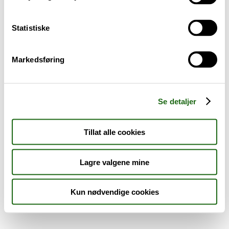
Sykdom og symptomer
Statistiske
Reise, sport og fritid
Markedsføring
Dyreapoteket
Nyheter
Se detaljer
Outlet - siste sjanse!
Tillat alle cookies
AKTUELT HOS APOTEK 1
Lagre valgene mine
Kun nødvendige cookies
Råd og tips
Finn apotek
Kundesenter
Tjenester
Aktuelle saker