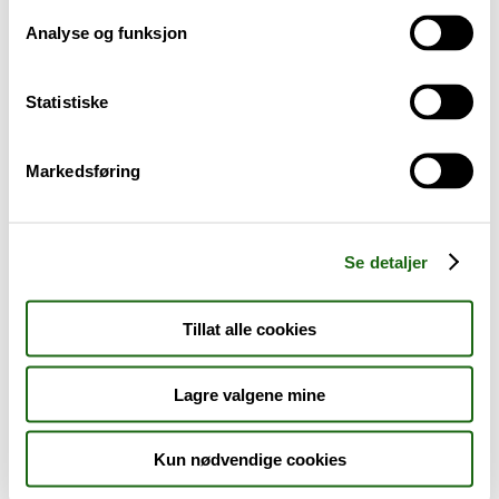
Analyse og funksjon
Baby og barn
Statistiske
Sykdom og symptomer
Reise, sport og fritid
Markedsføring
Dyreapoteket
Se detaljer
Nyheter
Tillat alle cookies
Outlet - siste sjanse!
Lagre valgene mine
AKTUELT HOS APOTEK 1
Kun nødvendige cookies