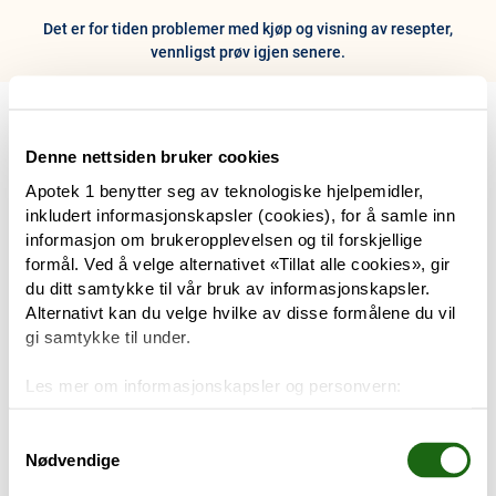
Det er for tiden problemer med kjøp og visning av resepter,
vennligst prøv igjen senere.
0
Hjem
Meny
Resept
Profil
Kurv
Denne nettsiden bruker cookies
Apotek 1 benytter seg av teknologiske hjelpemidler,
Tilbud
inkludert informasjonskapsler (cookies), for å samle inn
informasjon om brukeropplevelsen og til forskjellige
Varemerker
formål. Ved å velge alternativet «Tillat alle cookies», gir
Trenger du hjelp?
du ditt samtykke til vår bruk av informasjonskapsler.
Snakk med oss
Alternativt kan du velge hvilke av disse formålene du vil
Mine resepter
gi samtykke til under.
PRODUKTER
Les mer om informasjonskapsler og personvern:
Hudpleie
Om informasjonskapsler
Googles retningslinjer for personvern
Samtykkevalg
Nødvendige
Kosthold og livsstil