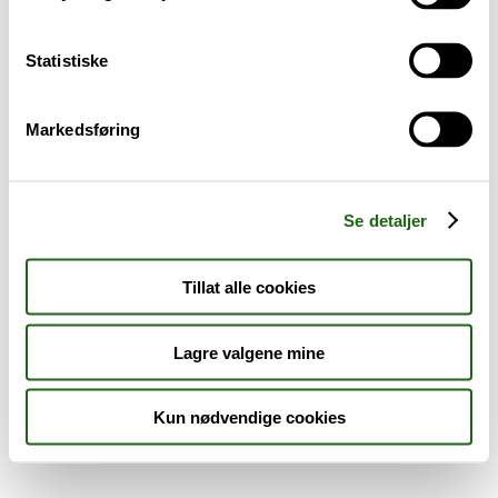
Sykdom og symptomer
Statistiske
Reise, sport og fritid
Markedsføring
Dyreapoteket
Nyheter
Se detaljer
Outlet - siste sjanse!
Tillat alle cookies
AKTUELT HOS APOTEK 1
Lagre valgene mine
Kun nødvendige cookies
Råd og tips
Finn apotek
Kundesenter
Tjenester
Aktuelle saker