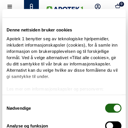
0
Hjem
Meny
Resept
Profil
Kurv
Tilbud
Denne nettsiden bruker cookies
Apotek 1 benytter seg av teknologiske hjelpemidler,
inkludert informasjonskapsler (cookies), for å samle inn
Varemerker
Trenger du hjelp?
informasjon om brukeropplevelsen og til forskjellige
Snakk med oss
formål. Ved å velge alternativet «Tillat alle cookies», gir
Mine resepter
du ditt samtykke til vår bruk av informasjonskapsler.
Alternativt kan du velge hvilke av disse formålene du vil
PRODUKTER
gi samtykke til under.
Hudpleie
Les mer om informasjonskapsler og personvern:
Om informasjonskapsler
Kosthold og livsstil
Googles retningslinjer for personvern
Samtykkevalg
Nødvendige
Baby og barn
Analyse og funksjon