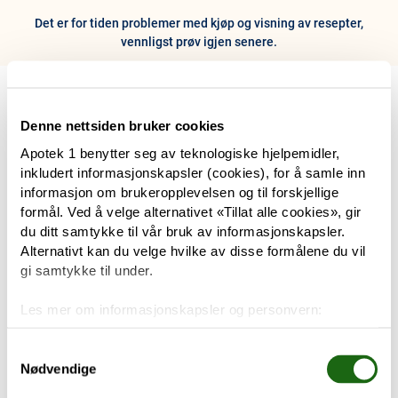
Det er for tiden problemer med kjøp og visning av resepter,
vennligst prøv igjen senere.
0
Hjem
Meny
Resept
Profil
Kurv
Denne nettsiden bruker cookies
Apotek 1 benytter seg av teknologiske hjelpemidler,
Tilbud
inkludert informasjonskapsler (cookies), for å samle inn
informasjon om brukeropplevelsen og til forskjellige
Varemerker
formål. Ved å velge alternativet «Tillat alle cookies», gir
Trenger du hjelp?
du ditt samtykke til vår bruk av informasjonskapsler.
Snakk med oss
Alternativt kan du velge hvilke av disse formålene du vil
Mine resepter
gi samtykke til under.
PRODUKTER
Les mer om informasjonskapsler og personvern:
Hudpleie
Om informasjonskapsler
Googles retningslinjer for personvern
Samtykkevalg
Nødvendige
Kosthold og livsstil