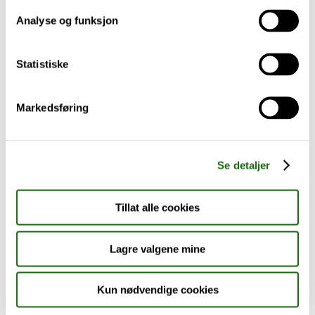
Analyse og funksjon
Baby og barn
Statistiske
Sykdom og symptomer
Reise, sport og fritid
Markedsføring
Dyreapoteket
Se detaljer
Nyheter
Tillat alle cookies
Outlet - siste sjanse!
Lagre valgene mine
AKTUELT HOS APOTEK 1
Kun nødvendige cookies