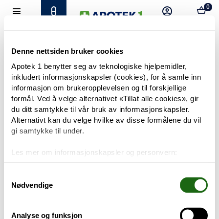
0
Hjem
Meny
Resept
Profil
Kurv
Tilbud
Denne nettsiden bruker cookies
Apotek 1 benytter seg av teknologiske hjelpemidler,
inkludert informasjonskapsler (cookies), for å samle inn
Varemerker
Trenger du hjelp?
informasjon om brukeropplevelsen og til forskjellige
Snakk med oss
formål. Ved å velge alternativet «Tillat alle cookies», gir
Mine resepter
du ditt samtykke til vår bruk av informasjonskapsler.
Alternativt kan du velge hvilke av disse formålene du vil
PRODUKTER
gi samtykke til under.
Hudpleie
Les mer om informasjonskapsler og personvern:
Om informasjonskapsler
Kosthold og livsstil
Googles retningslinjer for personvern
Samtykkevalg
Nødvendige
Baby og barn
Analyse og funksjon