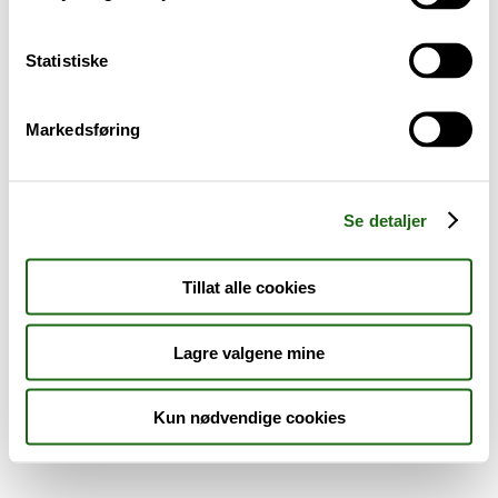
Sykdom og symptomer
Statistiske
Reise, sport og fritid
Markedsføring
Dyreapoteket
Nyheter
Se detaljer
Outlet - siste sjanse!
Tillat alle cookies
AKTUELT HOS APOTEK 1
Lagre valgene mine
Kun nødvendige cookies
Råd og tips
Finn apotek
Kundesenter
Tjenester
Aktuelle saker