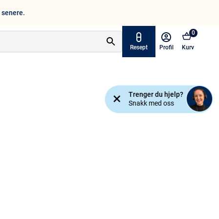
n senere.
0
Resept
Profil
Kurv
Tilbud
Trenger du hjelp?
ymptomer
Snakk med oss
Varemerker
sjanse!
Mine resepter
AKTUELT HOS APOTEK 1
Råd og tips
Finn apotek
Kundesenter