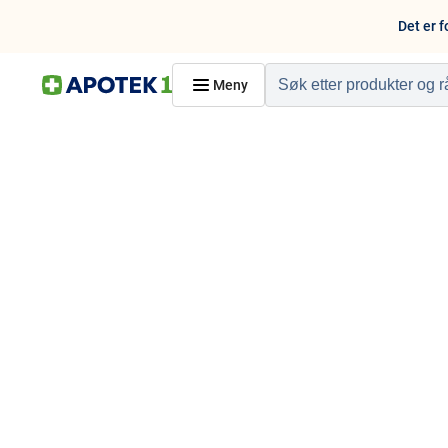
Det er f
Meny
Hjem
PRODUKTER
Hudpleie
Kosthold og livssti
Reise, sport og fritid
Dyreapoteket