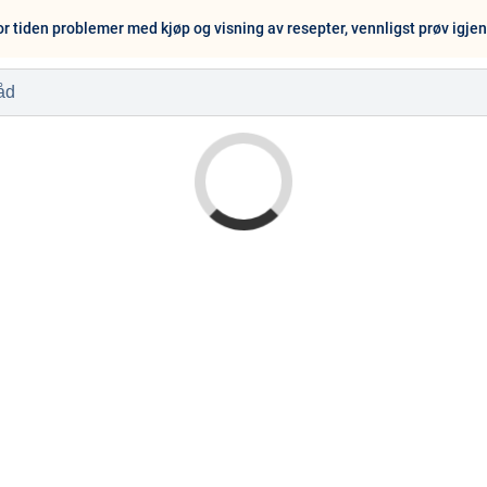
or tiden problemer med kjøp og visning av resepter, vennligst prøv igje
l
Baby og barn
Sykdom og s
Nyheter
Outlet - siste 