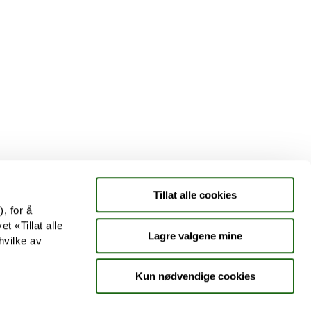
Tjenester
Aktuelle saker
Kundeklubb
Jobb hos oss
Tillat alle cookies
, for å
t «Tillat alle
Lagre valgene mine
hvilke av
Kun nødvendige cookies