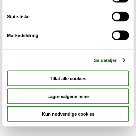
Sykdom og symptomer
Statistiske
Reise, sport og fritid
Markedsføring
Dyreapoteket
Nyheter
Se detaljer
Outlet - siste sjanse!
Tillat alle cookies
AKTUELT HOS APOTEK 1
Lagre valgene mine
Kun nødvendige cookies
Råd og tips
Finn apotek
Kundesenter
Tjenester
Aktuelle saker