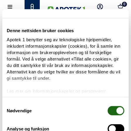
0
Hjem
Meny
Resept
Profil
Kurv
Tilbud
Denne nettsiden bruker cookies
Apotek 1 benytter seg av teknologiske hjelpemidler,
inkludert informasjonskapsler (cookies), for å samle inn
Varemerker
Trenger du hjelp?
informasjon om brukeropplevelsen og til forskjellige
Snakk med oss
formål. Ved å velge alternativet «Tillat alle cookies», gir
Mine resepter
du ditt samtykke til vår bruk av informasjonskapsler.
Alternativt kan du velge hvilke av disse formålene du vil
PRODUKTER
gi samtykke til under.
Hudpleie
Les mer om informasjonskapsler og personvern:
Om informasjonskapsler
Kosthold og livsstil
Googles retningslinjer for personvern
Samtykkevalg
Nødvendige
Baby og barn
Analyse og funksjon