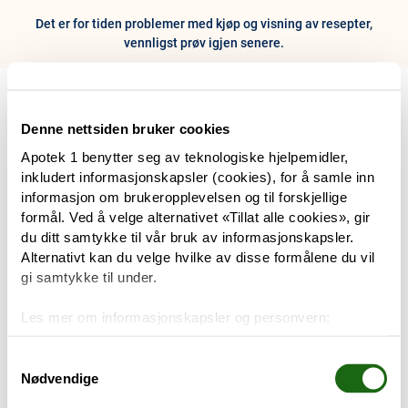
Det er for tiden problemer med kjøp og visning av resepter,
vennligst prøv igjen senere.
0
Hjem
Meny
Resept
Profil
Kurv
Denne nettsiden bruker cookies
Apotek 1 benytter seg av teknologiske hjelpemidler,
Tilbud
inkludert informasjonskapsler (cookies), for å samle inn
informasjon om brukeropplevelsen og til forskjellige
Varemerker
formål. Ved å velge alternativet «Tillat alle cookies», gir
Trenger du hjelp?
du ditt samtykke til vår bruk av informasjonskapsler.
Snakk med oss
Alternativt kan du velge hvilke av disse formålene du vil
Mine resepter
gi samtykke til under.
PRODUKTER
Les mer om informasjonskapsler og personvern:
Hudpleie
Om informasjonskapsler
Googles retningslinjer for personvern
Samtykkevalg
Nødvendige
Kosthold og livsstil