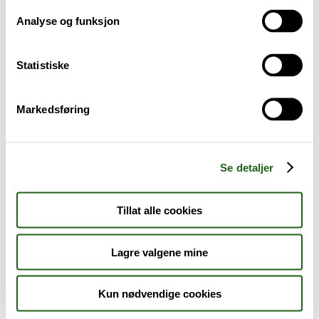
Analyse og funksjon
Baby og barn
Statistiske
Sykdom og symptomer
Reise, sport og fritid
Markedsføring
Dyreapoteket
Se detaljer
Nyheter
Tillat alle cookies
Outlet - siste sjanse!
Lagre valgene mine
AKTUELT HOS APOTEK 1
Kun nødvendige cookies