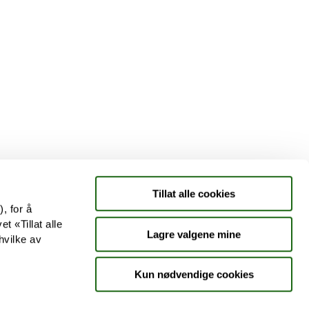
Tjenester
Aktuelle saker
Kundeklubb
Jobb hos oss
Tillat alle cookies
, for å
t «Tillat alle
Lagre valgene mine
hvilke av
Kun nødvendige cookies