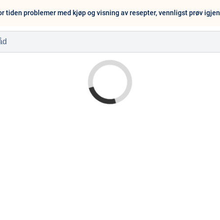
or tiden problemer med kjøp og visning av resepter, vennligst prøv igje
l
Baby og barn
Sykdom og s
Nyheter
Outlet - siste 