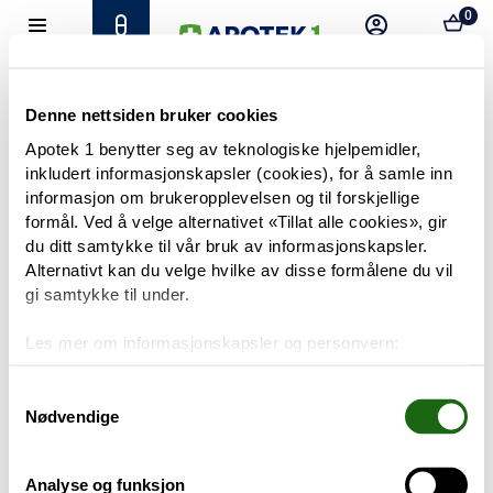
0
Hjem
Meny
Resept
Profil
Kurv
Tilbud
Denne nettsiden bruker cookies
Apotek 1 benytter seg av teknologiske hjelpemidler,
inkludert informasjonskapsler (cookies), for å samle inn
Varemerker
Trenger du hjelp?
informasjon om brukeropplevelsen og til forskjellige
Snakk med oss
formål. Ved å velge alternativet «Tillat alle cookies», gir
Mine resepter
du ditt samtykke til vår bruk av informasjonskapsler.
Alternativt kan du velge hvilke av disse formålene du vil
PRODUKTER
gi samtykke til under.
Hudpleie
Les mer om informasjonskapsler og personvern:
Om informasjonskapsler
Kosthold og livsstil
Googles retningslinjer for personvern
Samtykkevalg
Nødvendige
Baby og barn
Analyse og funksjon