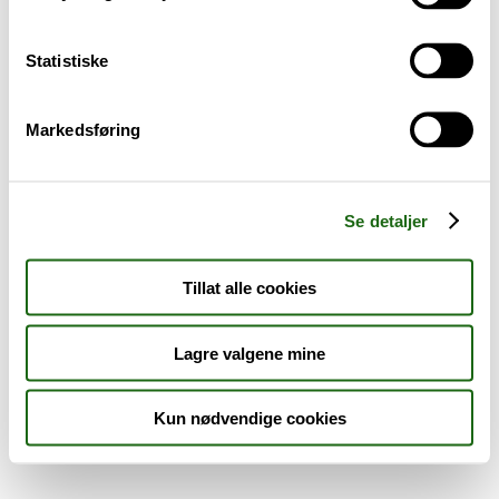
Sykdom og symptomer
Statistiske
Reise, sport og fritid
Markedsføring
Dyreapoteket
Nyheter
Se detaljer
Outlet - siste sjanse!
Tillat alle cookies
AKTUELT HOS APOTEK 1
Lagre valgene mine
Kun nødvendige cookies
Råd og tips
Finn apotek
Kundesenter
Tjenester
Aktuelle saker