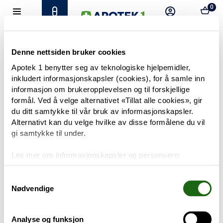
0
Hjem
Meny
Resept
Profil
Kurv
Tilbud
Denne nettsiden bruker cookies
Apotek 1 benytter seg av teknologiske hjelpemidler,
inkludert informasjonskapsler (cookies), for å samle inn
Varemerker
Trenger du hjelp?
informasjon om brukeropplevelsen og til forskjellige
Snakk med oss
formål. Ved å velge alternativet «Tillat alle cookies», gir
Mine resepter
du ditt samtykke til vår bruk av informasjonskapsler.
Alternativt kan du velge hvilke av disse formålene du vil
PRODUKTER
gi samtykke til under.
Hudpleie
Les mer om informasjonskapsler og personvern:
Om informasjonskapsler
Kosthold og livsstil
Googles retningslinjer for personvern
Samtykkevalg
Nødvendige
Baby og barn
Analyse og funksjon