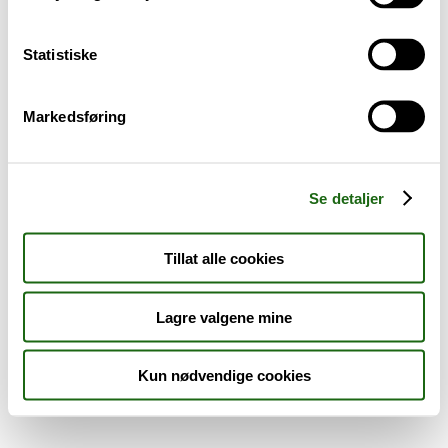
Sykdom og symptomer
Statistiske
Reise, sport og fritid
Markedsføring
Dyreapoteket
Nyheter
Se detaljer
Outlet - siste sjanse!
Tillat alle cookies
AKTUELT HOS APOTEK 1
Lagre valgene mine
Kun nødvendige cookies
Råd og tips
Finn apotek
Kundesenter
Tjenester
Aktuelle saker