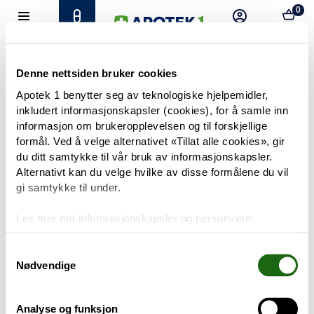
0
Hjem
Meny
Resept
Profil
Kurv
Tilbud
Denne nettsiden bruker cookies
Apotek 1 benytter seg av teknologiske hjelpemidler,
inkludert informasjonskapsler (cookies), for å samle inn
Varemerker
Trenger du hjelp?
informasjon om brukeropplevelsen og til forskjellige
Snakk med oss
formål. Ved å velge alternativet «Tillat alle cookies», gir
Mine resepter
du ditt samtykke til vår bruk av informasjonskapsler.
Alternativt kan du velge hvilke av disse formålene du vil
PRODUKTER
gi samtykke til under.
Hudpleie
Les mer om informasjonskapsler og personvern:
Om informasjonskapsler
Kosthold og livsstil
Googles retningslinjer for personvern
Samtykkevalg
Nødvendige
Baby og barn
Analyse og funksjon