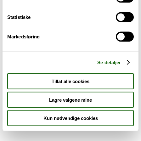
Sykdom og symptomer
Statistiske
Reise, sport og fritid
Markedsføring
Dyreapoteket
Nyheter
Se detaljer
Outlet - siste sjanse!
Tillat alle cookies
AKTUELT HOS APOTEK 1
Lagre valgene mine
Kun nødvendige cookies
Råd og tips
Finn apotek
Kundesenter
Tjenester
Aktuelle saker