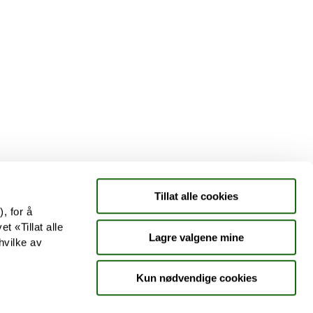
Tjenester
Aktuelle saker
Kundeklubb
Jobb hos oss
Tillat alle cookies
, for å
t «Tillat alle
Lagre valgene mine
hvilke av
Kun nødvendige cookies