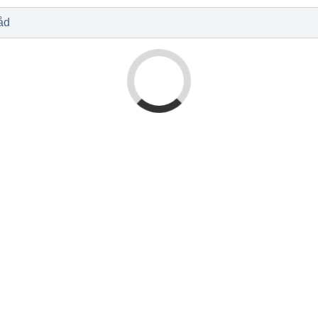
l
Baby og barn
Sykdom og s
Nyheter
Outlet - siste 