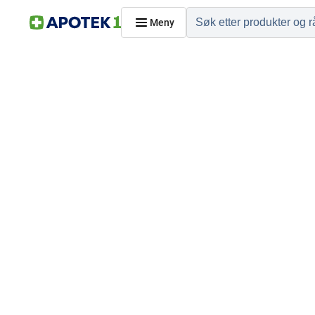
Meny
Hjem
PRODUKTER
Hudpleie
Kosthold og livssti
Reise, sport og fritid
Dyreapoteket