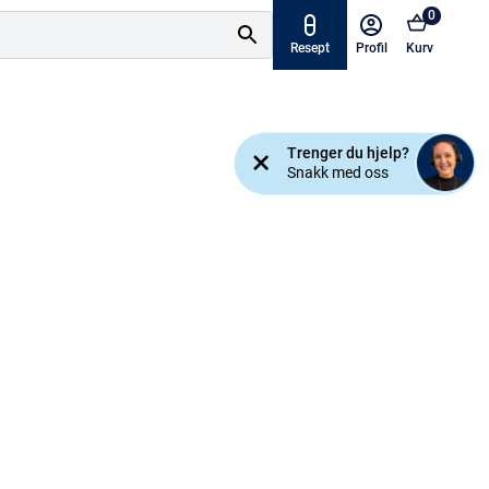
0
Resept
Profil
Kurv
Tilbud
Trenger du hjelp?
ymptomer
Snakk med oss
Varemerker
sjanse!
Mine resepter
AKTUELT HOS APOTEK 1
Råd og tips
Finn apotek
Kundesenter