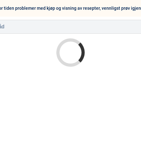
or tiden problemer med kjøp og visning av resepter, vennligst prøv igje
l
Baby og barn
Sykdom og s
Nyheter
Outlet - siste 