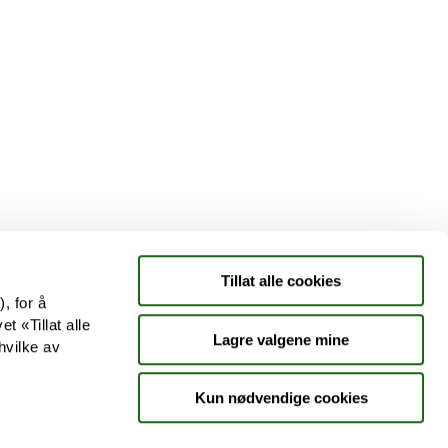
Tjenester
Aktuelle saker
Kundeklubb
Jobb hos oss
Tillat alle cookies
, for å
t «Tillat alle
Lagre valgene mine
hvilke av
Kun nødvendige cookies