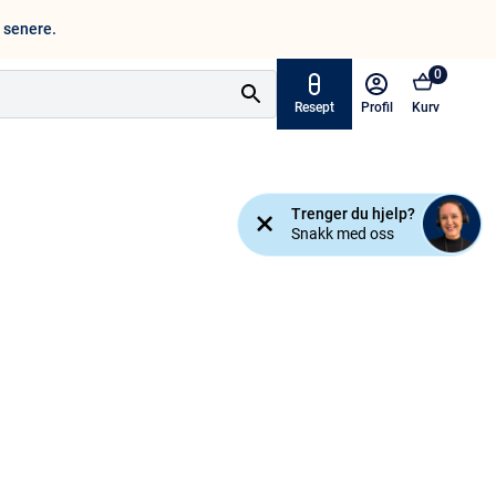
n senere.
0
Resept
Profil
Kurv
Tilbud
Trenger du hjelp?
ymptomer
Snakk med oss
Varemerker
sjanse!
Mine resepter
AKTUELT HOS APOTEK 1
Råd og tips
Finn apotek
Kundesenter