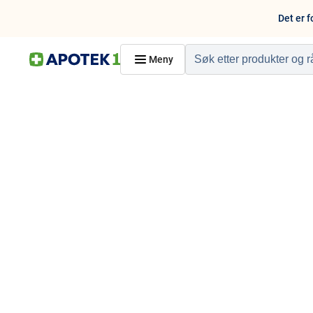
Det er f
Meny
Hjem
PRODUKTER
Hudpleie
Kosthold og livssti
Reise, sport og fritid
Dyreapoteket