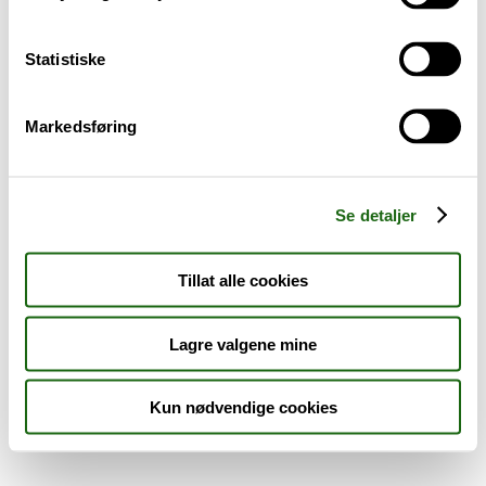
Sykdom og symptomer
Statistiske
Reise, sport og fritid
Markedsføring
Dyreapoteket
Nyheter
Se detaljer
Outlet - siste sjanse!
Tillat alle cookies
AKTUELT HOS APOTEK 1
Lagre valgene mine
Kun nødvendige cookies
Råd og tips
Finn apotek
Kundesenter
Tjenester
Aktuelle saker