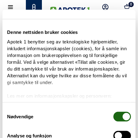
0
Hjem
Meny
Resept
Profil
Kurv
Tilbud
Denne nettsiden bruker cookies
Apotek 1 benytter seg av teknologiske hjelpemidler,
inkludert informasjonskapsler (cookies), for å samle inn
Varemerker
Trenger du hjelp?
informasjon om brukeropplevelsen og til forskjellige
Snakk med oss
formål. Ved å velge alternativet «Tillat alle cookies», gir
Mine resepter
du ditt samtykke til vår bruk av informasjonskapsler.
Alternativt kan du velge hvilke av disse formålene du vil
PRODUKTER
gi samtykke til under.
Hudpleie
Les mer om informasjonskapsler og personvern:
Om informasjonskapsler
Kosthold og livsstil
Googles retningslinjer for personvern
Samtykkevalg
Nødvendige
Baby og barn
Analyse og funksjon