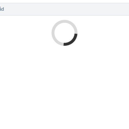
l
Baby og barn
Sykdom og s
Nyheter
Outlet - siste 