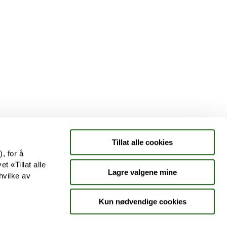
Tjenester
Aktuelle saker
Kundeklubb
Jobb hos oss
Tillat alle cookies
, for å
t «Tillat alle
Lagre valgene mine
hvilke av
Kun nødvendige cookies