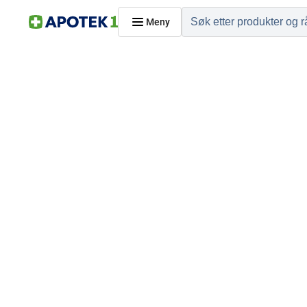
Meny
Hjem
PRODUKTER
Hudpleie
Kosthold og livssti
Reise, sport og fritid
Dyreapoteket