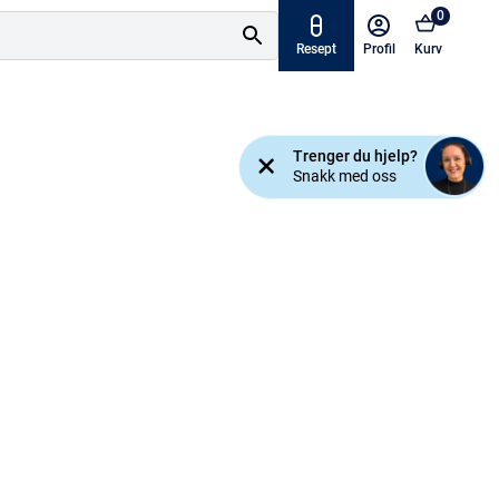
0
Resept
Profil
Kurv
Tilbud
Trenger du hjelp?
ymptomer
Snakk med oss
Varemerker
sjanse!
Mine resepter
AKTUELT HOS APOTEK 1
Råd og tips
Finn apotek
Kundesenter